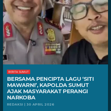
BERITA SUMUT
BERSAMA PENCIPTA LAGU ‘SITI
MAWARNI’, KAPOLDA SUMUT
AJAK MASYARAKAT PERANGI
NARKOBA
REDAKSI | 30 APRIL 2026