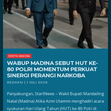
BERITA MADINA
WABUP MADINA SEBUT HUT KE-
80 POLRI MOMENTUM PERKUAT
SINERGI PERANGI NARKOBA
REDAKSI | 1 JULI 2026
Panyabungan, StartNews – Wakil Bupati Mandailing
Natal (Madina) Atika Azmi Utammi menghadiri acara
syukuran Hari Ulang Tahun (HUT) ke-80 Polri di