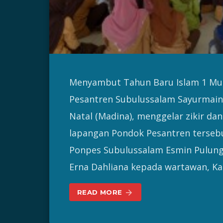
Menyambut Tahun Baru Islam 1 Muh
Pesantren Subulussalam Sayurmain
Natal (Madina), menggelar zikir da
lapangan Pondok Pesantren tersebu
Ponpes Subulussalam Esmin Pulung
Erna Dahliana kepada wartawan, Kam
READ MORE
arrow_forward