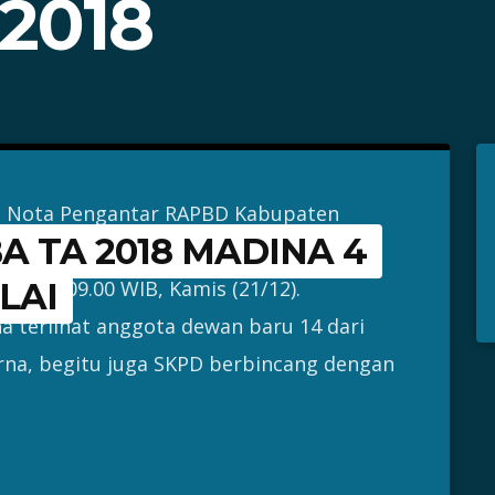
2018
a Nota Pengantar RAPBD Kabupaten
 TA 2018 MADINA 4
Utara TA 2018 sudah 4 jam pukul 13.00
 pukul 09.00 WIB, Kamis (21/12).
LAI
a terlihat anggota dewan baru 14 dari
urna, begitu juga SKPD berbincang dengan