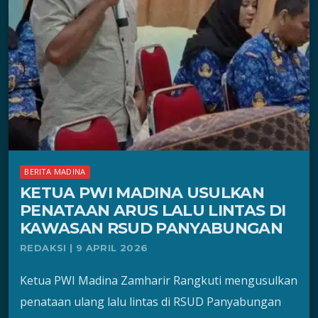
BERITA MADINA
KETUA PWI MADINA USULKAN
PENATAAN ARUS LALU LINTAS DI
KAWASAN RSUD PANYABUNGAN
REDAKSI | 9 APRIL 2026
Ketua PWI Madina Zamharir Rangkuti mengusulkan
penataan ulang lalu lintas di RSUD Panyabungan