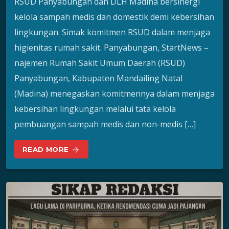
RSUD Panyabungan dan DLH Madina bersinergi
kelola sampah medis dan domestik demi kebersihan
lingkungan. Simak komitmen RSUD dalam menjaga
higienitas rumah sakit. Panyabungan, StartNews –
najemen Rumah Sakit Umum Daerah (RSUD)
Panyabungan, Kabupaten Mandailing Natal
(Madina) menegaskan komitmennya dalam menjaga
kebersihan lingkungan melalui tata kelola
pembuangan sampah medis dan non-medis […]
READ MORE
arrow_forward