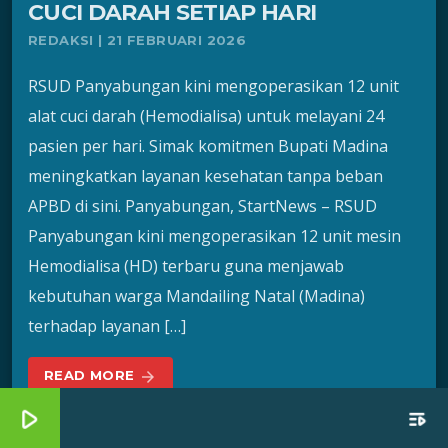
CUCI DARAH SETIAP HARI
REDAKSI | 21 FEBRUARI 2026
RSUD Panyabungan kini mengoperasikan 12 unit
alat cuci darah (Hemodialisa) untuk melayani 24
pasien per hari. Simak komitmen Bupati Madina
meningkatkan layanan kesehatan tanpa beban
APBD di sini. Panyabungan, StartNews – RSUD
Panyabungan kini mengoperasikan 12 unit mesin
Hemodialisa (HD) terbaru guna menjawab
kebutuhan warga Mandailing Natal (Madina)
terhadap layanan […]
READ MORE
arrow_forward
play_arrow
playlist_play