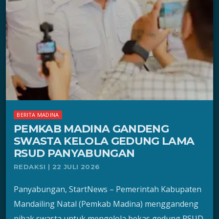
BERITA MADINA
PEMKAB MADINA GANDENG
SWASTA KELOLA GEDUNG LAMA
RSUD PANYABUNGAN
REDAKSI | 22 JULI 2026
Panyabungan, StartNews – Pemerintah Kabupaten
Mandailing Natal (Pemkab Madina) menggandeng
pihak swasta untuk mengelola bekas gedung RSUD