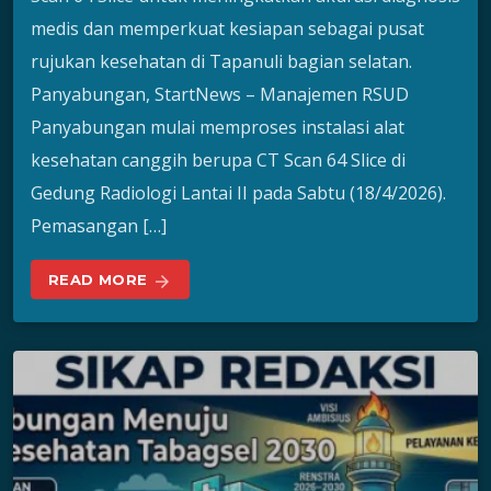
medis dan memperkuat kesiapan sebagai pusat
rujukan kesehatan di Tapanuli bagian selatan.
Panyabungan, StartNews – Manajemen RSUD
Panyabungan mulai memproses instalasi alat
kesehatan canggih berupa CT Scan 64 Slice di
Gedung Radiologi Lantai II pada Sabtu (18/4/2026).
Pemasangan […]
READ MORE
arrow_forward