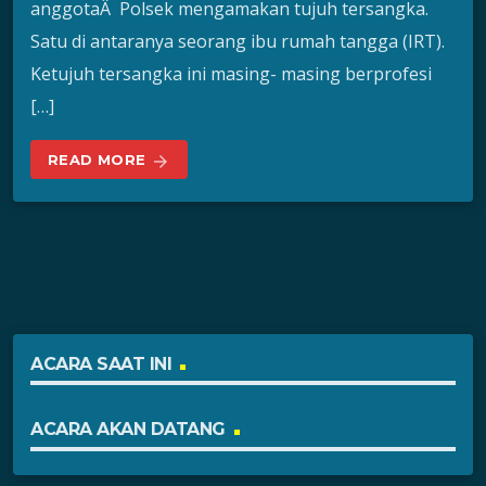
anggotaÂ Polsek mengamakan tujuh tersangka.
Satu di antaranya seorang ibu rumah tangga (IRT).
Ketujuh tersangka ini masing- masing berprofesi
[…]
READ MORE
arrow_forward
ACARA SAAT INI
ACARA AKAN DATANG