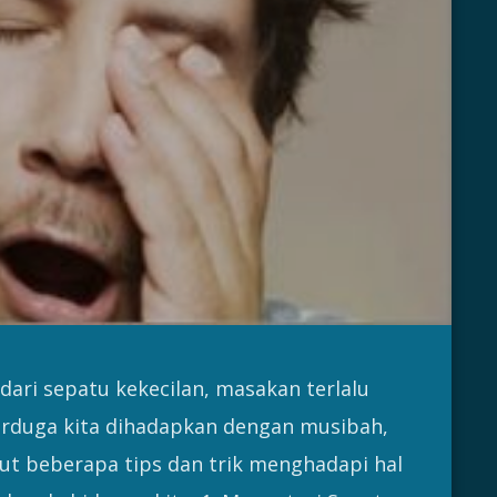
ari sepatu kekecilan, masakan terlalu
erduga kita dihadapkan dengan musibah,
ikut beberapa tips dan trik menghadapi hal