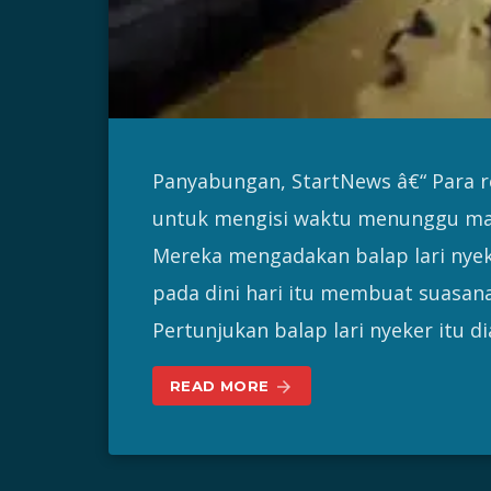
Panyabungan, StartNews â€“ Para r
untuk mengisi waktu menunggu mak
Mereka mengadakan balap lari nyeke
pada dini hari itu membuat suasa
Pertunjukan balap lari nyeker itu d
READ MORE
arrow_forward