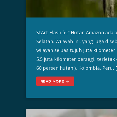
StArt Flash â€“ Hutan Amazon adal
Selatan. Wilayah ini, yang juga di
wilayah seluas tujuh juta kilometer
5.5 juta kilometer persegi, terletak
60 persen hutan ), Kolombia, Peru, 
READ MORE
arrow_forward