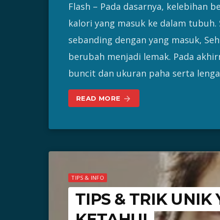
Flash – Pada dasarnya, kelebihan be
kalori yang masuk ke dalam tubuh. 
sebanding dengan yang masuk, Seh
berubah menjadi lemak. Pada akhi
buncit dan ukuran paha serta leng
READ MORE
arrow_forward
TIPS & INFO
TIPS & TRIK UNI
KETAHUI