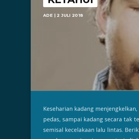
ADE | 2 JULI 2018
Keseharian kadang menjengkelkan, d
pedas, sampai kadang secara tak t
semisal kecelakaan lalu lintas. Ber