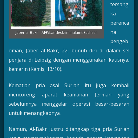
tersang
ka
perenca
na
Jaber al-Bakr—AFP/Landeskriminalamt Sachsen
pengeb
oman, Jaber al-Bakr, 22, bunuh diri di dalam sel
penjara di Leipzig dengan menggunakan kausnya,
kemarin (Kamis, 13/10).
Kematian pria asal Suriah itu juga kembali
mencoreng aparat keamanan Jerman yang
sebelumnya menggelar operasi besar-besaran
untuk menangkapnya.
Namun, Al-Bakr justru ditangkap tiga pria Suriah