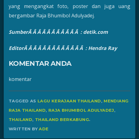
yang mengangkat foto, poster dan juga uang
bergambar Raja Bhumibol Adulyadej.
SumberÂ Â Â Â Â Â Â Â Â Â Â : detik.com
EditorÂ Â Â Â Â Â Â Â Â Â Â Â Â : Hendra Ray
KOMENTAR ANDA
komentar
TAGGED AS
LAGU KERAJAAN THAILAND
,
MENDIANG
RAJA THAILAND
,
RAJA BHUMIBOL ADULYADEJ
,
THAILAND
,
THAILAND BERKABUNG
.
WRITTEN BY
ADE