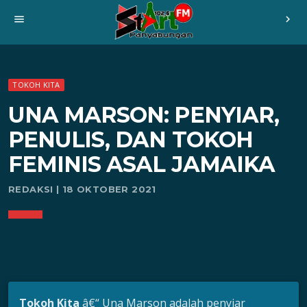
menu
chevron_right
TOKOH KITA
UNA MARSON: PENYIAR,
PENULIS, DAN TOKOH
FEMINIS ASAL JAMAIKA
REDAKSI | 18 OKTOBER 2021
Tokoh Kita
â€“ Una Marson adalah penyiar