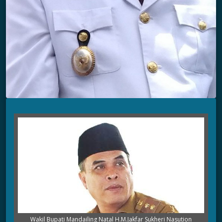
Wakil Bupati Mandailing Natal H.M.Jakfar Sukheri Nasution