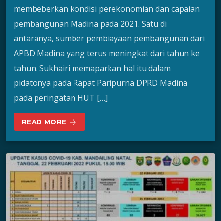
membeberkan kondisi perekonomian dan capaian
pembangunan Madina pada 2021. Satu di
antaranya, sumber pembiayaan pembangunan dari
APBD Madina yang terus meningkat dari tahun ke
tahun. Sukhairi memaparkan hal itu dalam
pidatonya pada Rapat Paripurna DPRD Madina
pada peringatan HUT […]
READ MORE
arrow_forward