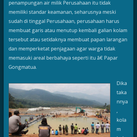
penampungan air milik Perusahaan itu tidak
memiliki standar keamanan, seharusnya meski
sudah di tinggal Perusahaan, perusahaan harus
membuat garis atau menutup kembali galian kolam
tersebut atau setidaknya membuat papan larangan
dan memperketat penjagaan agar warga tidak
memasuki areal berbahaya seperti itu â€ Papar
Gongmatua.
Dika
taka
nnya
,
kola
m