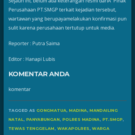
Sejauh ini, belum ada keterangan resmi dariÂ Pihak
Perusahaan PT.SMGP terkait kejadian tersebut,
wartawan yang berupayamelakukan konfirmasi pun
sulit karena perusahaan tertutup untuk media.
Reporter : Putra Saima
Editor : Hanapi Lubis
KOMENTAR ANDA
komentar
TAGGED AS
GONGMATUA
,
MADINA
,
MANDAILING
NATAL
,
PANYABUNGAN
,
POLRES MADINA
,
PT.SMGP
,
TEWAS TENGGELAM
,
WAKAPOLRES
,
WARGA