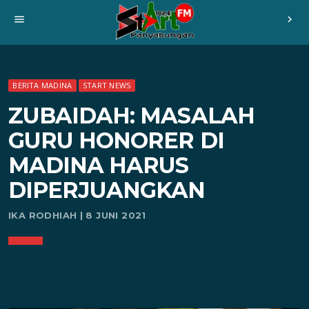
menu
chevron_right
BERITA MADINA
START NEWS
ZUBAIDAH: MASALAH
GURU HONORER DI
MADINA HARUS
DIPERJUANGKAN
IKA RODHIAH | 8 JUNI 2021