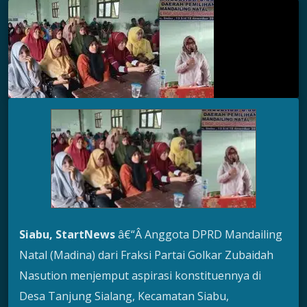
Siabu, StartNews
â€“Â Anggota DPRD Mandailing
Natal (Madina) dari Fraksi Partai Golkar Zubaidah
Nasution menjemput aspirasi konstituennya di
Desa Tanjung Sialang, Kecamatan Siabu,