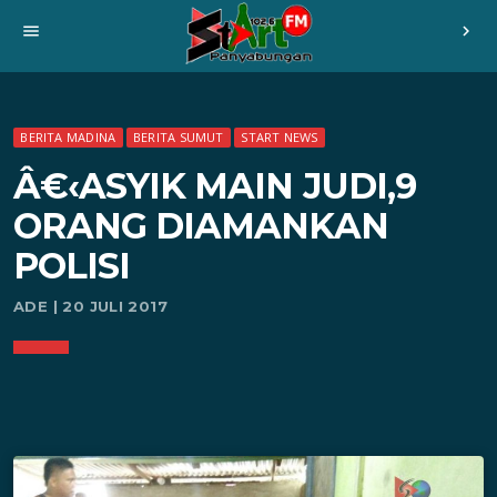
menu
chevron_right
BERITA MADINA
BERITA SUMUT
START NEWS
Â€‹ASYIK MAIN JUDI,9
ORANG DIAMANKAN
POLISI
ADE | 20 JULI 2017