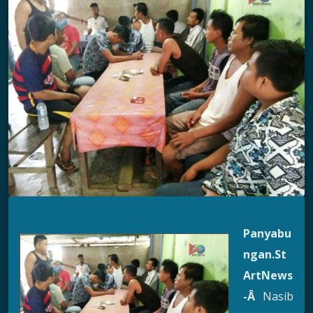
Panyabu
ngan.St
ArtNews
-Â
Nasib