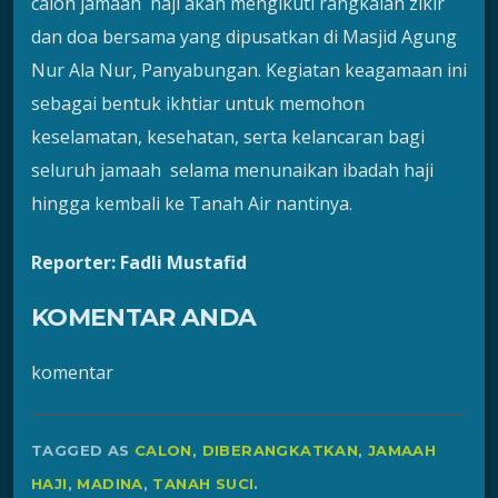
calon jamaah haji akan mengikuti rangkaian zikir
dan doa bersama yang dipusatkan di Masjid Agung
Nur Ala Nur, Panyabungan. Kegiatan keagamaan ini
sebagai bentuk ikhtiar untuk memohon
keselamatan, kesehatan, serta kelancaran bagi
seluruh jamaah selama menunaikan ibadah haji
hingga kembali ke Tanah Air nantinya.
Reporter: Fadli Mustafid
KOMENTAR ANDA
komentar
TAGGED AS
CALON
,
DIBERANGKATKAN
,
JAMAAH
HAJI
,
MADINA
,
TANAH SUCI
.