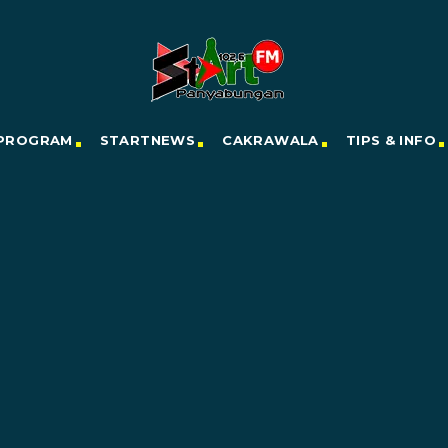
PROGRAM
STARTNEWS
CAKRAWALA
TIPS & INFO