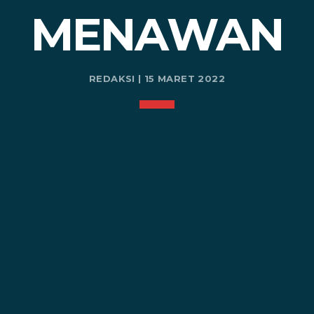
MENAWAN
REDAKSI | 15 MARET 2022