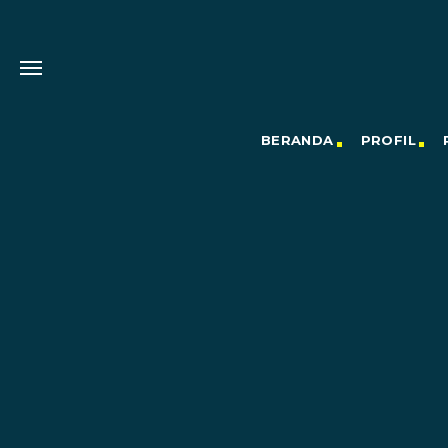
BERANDA
PROFIL