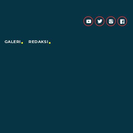
GALERI
REDAKSI