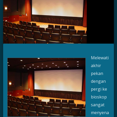
Melewati
akhir
pekan
dengan
pergi ke
bioskop
sangat
menyena