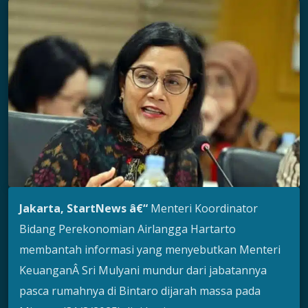
Jakarta, StartNews â€“
Menteri Koordinator
Bidang Perekonomian Airlangga Hartarto
membantah informasi yang menyebutkan Menteri
KeuanganÂ Sri Mulyani mundur dari jabatannya
pasca rumahnya di Bintaro dijarah massa pada