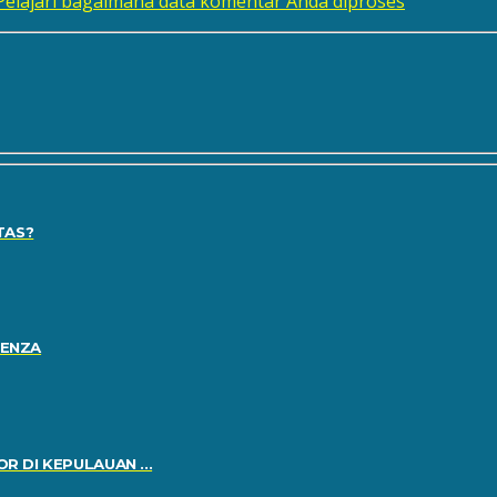
Pelajari bagaimana data komentar Anda diproses
TAS?
RENZA
 DI KEPULAUAN ...