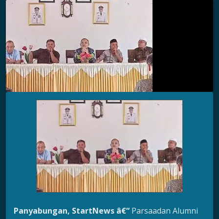
Panyabungan, StartNews â€“
Parsaadan Alumni