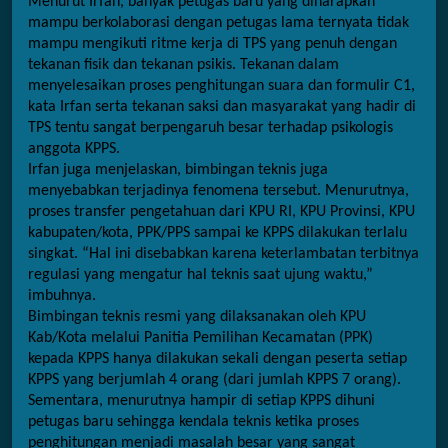
Menurut Irfan, banyak petugas baru yang diharapkan 
mampu berkolaborasi dengan petugas lama ternyata tidak 
mampu mengikuti ritme kerja di TPS yang penuh dengan 
tekanan fisik dan tekanan psikis. Tekanan dalam 
menyelesaikan proses penghitungan suara dan formulir C1, 
kata Irfan serta tekanan saksi dan masyarakat yang hadir di 
TPS tentu sangat berpengaruh besar terhadap psikologis 
anggota KPPS.
Irfan juga menjelaskan, bimbingan teknis juga 
menyebabkan terjadinya fenomena tersebut. Menurutnya, 
proses transfer pengetahuan dari KPU RI, KPU Provinsi, KPU 
kabupaten/kota, PPK/PPS sampai ke KPPS dilakukan terlalu 
singkat. “Hal ini disebabkan karena keterlambatan terbitnya 
regulasi yang mengatur hal teknis saat ujung waktu,” 
imbuhnya.
Bimbingan teknis resmi yang dilaksanakan oleh KPU 
Kab/Kota melalui Panitia Pemilihan Kecamatan (PPK) 
kepada KPPS hanya dilakukan sekali dengan peserta setiap 
KPPS yang berjumlah 4 orang (dari jumlah KPPS 7 orang). 
Sementara, menurutnya hampir di setiap KPPS dihuni 
petugas baru sehingga kendala teknis ketika proses 
penghitungan menjadi masalah besar yang sangat 