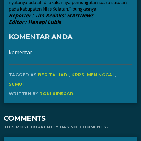
nyatanya adalah dilakukannya pemungutan suara susulan 
pada kabupaten Nias Selatan,” pungkasnya.
Reporter : Tim Redaksi StArtNews
Editor : Hanapi Lubis
KOMENTAR ANDA
komentar
TAGGED AS
BERITA
,
JADI
,
KPPS
,
MENINGGAL
,
SUMUT
.
WRITTEN BY
RONI SIREGAR
COMMENTS
THIS POST CURRENTLY HAS NO COMMENTS.