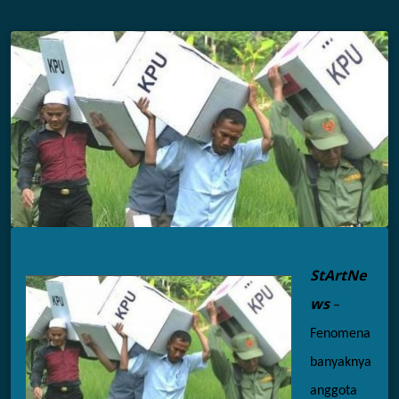
StArtNe
ws
 – 
Fenomena 
banyaknya 
anggota 