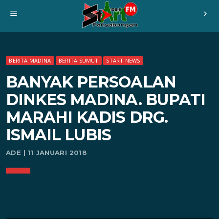
menu
chevron_right
BERITA MADINA
BERITA SUMUT
START NEWS
BANYAK PERSOALAN
DINKES MADINA. BUPATI
MARAHI KADIS DRG.
ISMAIL LUBIS
ADE | 11 JANUARI 2018