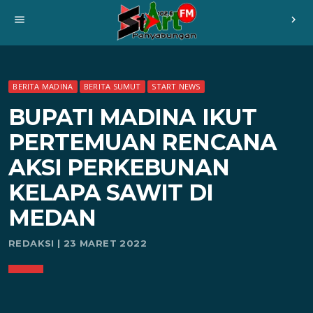
menu
chevron_right
BERITA MADINA
BERITA SUMUT
START NEWS
BUPATI MADINA IKUT
PERTEMUAN RENCANA
AKSI PERKEBUNAN
KELAPA SAWIT DI
MEDAN
REDAKSI | 23 MARET 2022