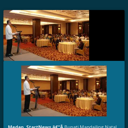
Medan, StartNews â€“Â
Bupati Mandailing Natal