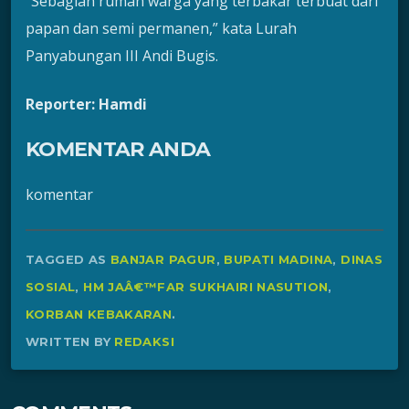
“Sebagian rumah warga yang terbakar terbuat dari
papan dan semi permanen,” kata Lurah
Panyabungan III Andi Bugis.
Reporter: Hamdi
KOMENTAR ANDA
komentar
TAGGED AS
BANJAR PAGUR
,
BUPATI MADINA
,
DINAS
SOSIAL
,
HM JAÂ€™FAR SUKHAIRI NASUTION
,
KORBAN KEBAKARAN
.
WRITTEN BY
REDAKSI