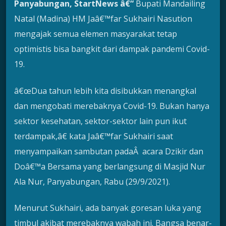
Panyabungan, StartNews â€“
Bupati Mandailing
Natal (Madina) HM Jaâ€™far Sukhairi Nasution
mengajak semua elemen masyarakat tetap
optimistis bisa bangkit dari dampak pandemi Covid-
19.
â€œDua tahun lebih kita disibukkan menangkal
dan mengobati merebaknya Covid-19. Bukan hanya
sektor kesehatan, sektor-sektor lain pun ikut
terdampak,â€ kata Jaâ€™far Sukhairi saat
menyampaikan sambutan padaÂ acara Dzikir dan
Doâ€™a Bersama yang berlangsung di Masjid Nur
Ala Nur, Panyabungan, Rabu (29/9/2021).
Menurut Sukhairi, ada banyak goresan luka yang
timbul akibat merebaknya wabah ini. Bangsa benar-