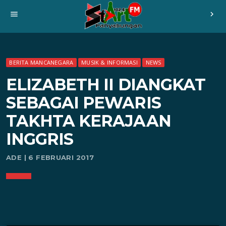
menu
chevron_right
BERITA MANCANEGARA
MUSIK & INFORMASI
NEWS
ELIZABETH II DIANGKAT
SEBAGAI PEWARIS
TAKHTA KERAJAAN
INGGRIS
ADE | 6 FEBRUARI 2017