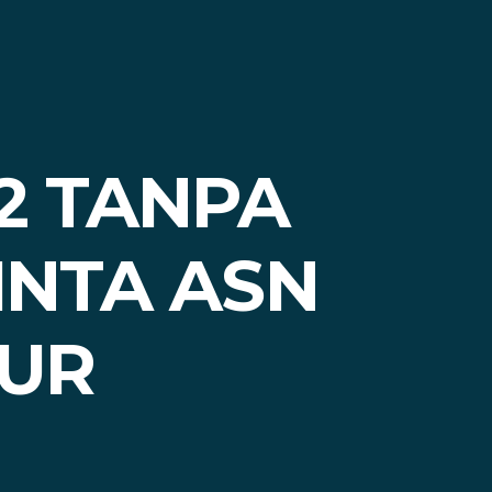
22 TANPA
MINTA ASN
KUR