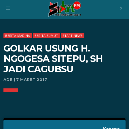
menu
chevron_right
BERITA MADINA
BERITA SUMUT
START NEWS
GOLKAR USUNG H.
NGOGESA SITEPU, SH
JADI CAGUBSU
ADE | 7 MARET 2017