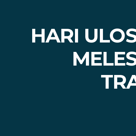
HARI ULO
MELES
TR