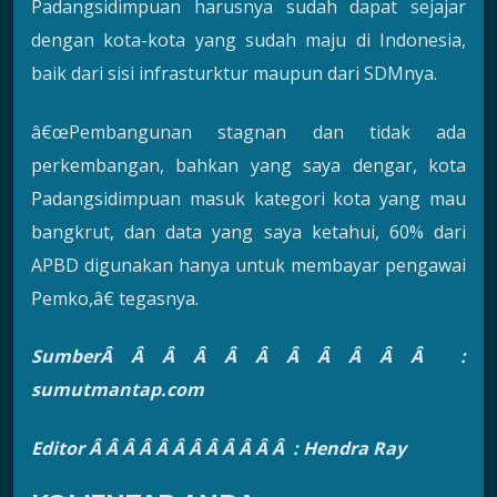
Padangsidimpuan harusnya sudah dapat sejajar
dengan kota-kota yang sudah maju di Indonesia,
baik dari sisi infrasturktur maupun dari SDMnya.
â€œPembangunan stagnan dan tidak ada
perkembangan, bahkan yang saya dengar, kota
Padangsidimpuan masuk kategori kota yang mau
bangkrut, dan data yang saya ketahui, 60% dari
APBD digunakan hanya untuk membayar pengawai
Pemko,â€ tegasnya.
SumberÂ Â Â Â Â Â Â Â Â Â Â :
sumutmantap.com
Editor Â Â Â Â Â Â Â Â Â Â Â Â : Hendra Ray