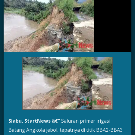
Siabu, StartNews â€“
Saluran primer irigasi
Batang Angkola jebol, tepatnya di titik BBA2-BBA3