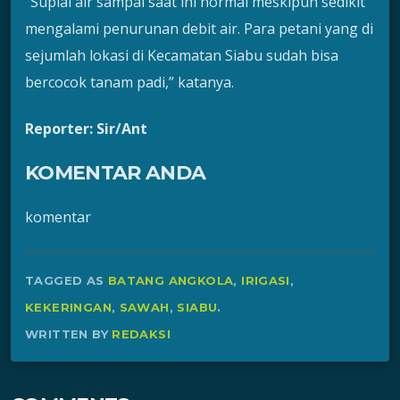
“Suplai air sampai saat ini normal meskipun sedikit
mengalami penurunan debit air. Para petani yang di
sejumlah lokasi di Kecamatan Siabu sudah bisa
bercocok tanam padi,” katanya.
Reporter: Sir/Ant
KOMENTAR ANDA
komentar
TAGGED AS
BATANG ANGKOLA
,
IRIGASI
,
KEKERINGAN
,
SAWAH
,
SIABU
.
WRITTEN BY
REDAKSI