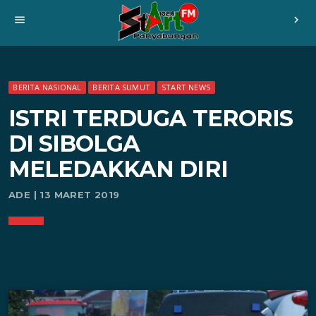
menu
chevron_right
BERITA NASIONAL
BERITA SUMUT
START NEWS
ISTRI TERDUGA TERORIS
DI SIBOLGA
MELEDAKKAN DIRI
ADE | 13 MARET 2019