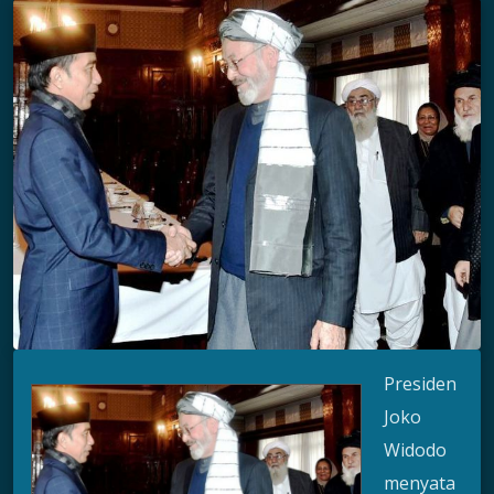
Presiden
Joko
Widodo
menyata