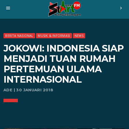
menu
chevron_right
BERITA NASIONAL
MUSIK & INFORMASI
NEWS
JOKOWI: INDONESIA SIAP
MENJADI TUAN RUMAH
PERTEMUAN ULAMA
INTERNASIONAL
ADE | 30 JANUARI 2018