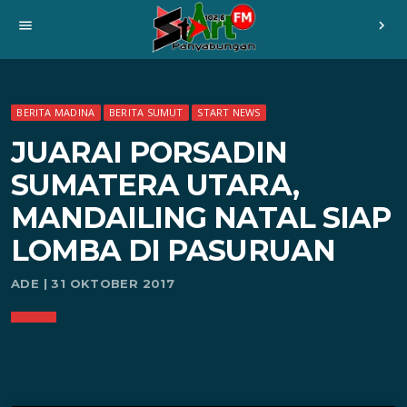
menu
chevron_right
BERITA MADINA
BERITA SUMUT
START NEWS
JUARAI PORSADIN
SUMATERA UTARA,
MANDAILING NATAL SIAP
LOMBA DI PASURUAN
ADE | 31 OKTOBER 2017