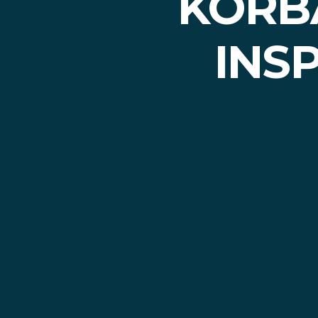
KORBA
INS