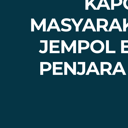
KAP
MASYARAK
JEMPOL 
PENJARA