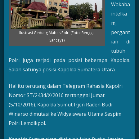
Wakaba
intelka
m,
pergant
Ilustrasi Gedung Mabes Polri (Foto: Rengga
Sancaya)
ian di
tubuh
Polri juga terjadi pada posisi beberapa Kapolda.
Salah satunya posisi Kapolda Sumatera Utara.
Hal itu terutang dalam Telegram Rahasia Kapolri
Nomor ST/2434/X/2016 tertanggal Jumat
(5/10/2016). Kapolda Sumut Irjen Raden Budi
Winarso dimutasi ke Widyaiswara Utama Sespim
Polri Lemdikpol.