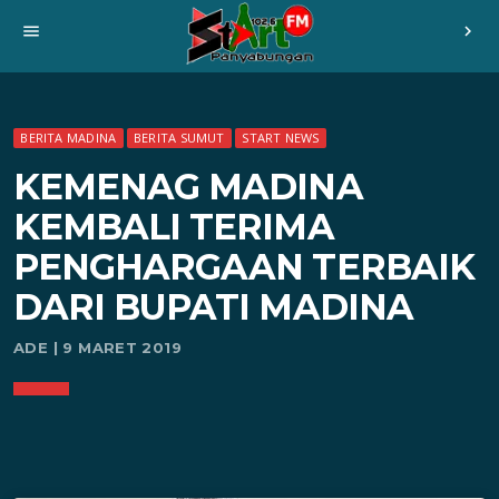
menu
chevron_right
BERITA MADINA
BERITA SUMUT
START NEWS
KEMENAG MADINA
KEMBALI TERIMA
PENGHARGAAN TERBAIK
DARI BUPATI MADINA
ADE | 9 MARET 2019