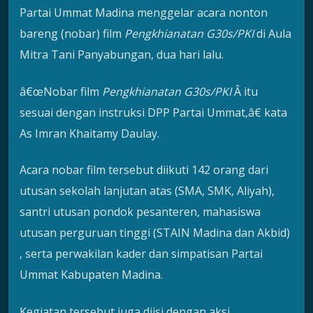
Partai Ummat Madina menggelar acara nonton
bareng (nobar) film
Pengkhianatan G30s/PKI
di Aula
Mitra Tani Panyabungan, dua hari lalu.
â€œNobar film
Pengkhianatan G30s/PKI
Â itu
sesuai dengan instruksi DPP Partai Ummat,â€ kata
As Imran Khaitamy Daulay.
Acara nobar film tersebut diikuti 142 orang dari
utusan sekolah lanjutan atas (SMA, SMK, Aliyah),
santri utusan pondok pesanteren, mahasiswa
utusan perguruan tinggi (STAIN Madina dan Akbid)
, serta perwakilan kader dan simpatisan Partai
Ummat Kabupaten Madina.
Kegiatan tersebut juga diisi dengan aksi