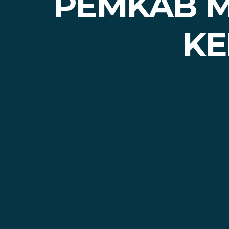
PEMKAB M
KE