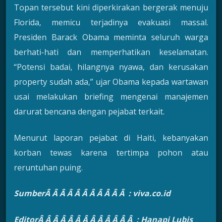
Topan tersebut kini diperkirakan bergerak menuju
Florida, memicu terjadinya evakuasi massal.
Presiden Barack Obama meminta seluruh warga
berhati-hati dan memperhatikan keselamatan.
“Potensi badai, hilangnya nyawa, dan kerusakan
property sudah ada,” ujar Obama kepada wartawan
usai melakukan briefing mengenai manajemen
darurat bencana dengan pejabat terkait.
Menurut laporan pejabat di Haiti, kebanyakan
korban tewas karena tertimpa pohon atau
reruntuhan puing.
SumberÂ Â Â Â Â Â Â Â Â Â Â : viva.co.id
EditorÂ Â Â Â Â Â Â Â Â Â Â Â Â : Hanapi Lubis