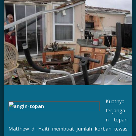
Kuatnya
terjanga
n topan
Matthew di Haiti membuat jumlah korban tewas