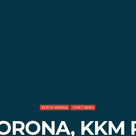
BERITA MADINA
START NEWS
ORONA, KKM 