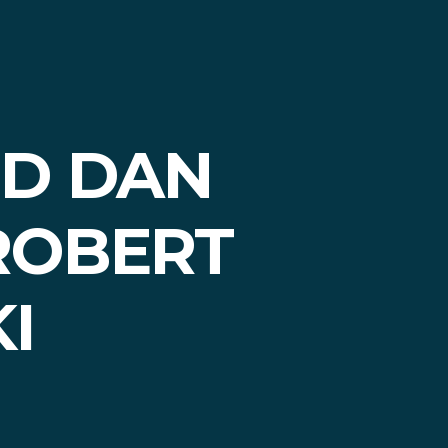
ED DAN
ROBERT
I