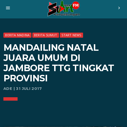
menu
chevron_right
BERITA MADINA
BERITA SUMUT
START NEWS
MANDAILING NATAL
JUARA UMUM DI
JAMBORE TTG TINGKAT
PROVINSI
ADE | 31 JULI 2017