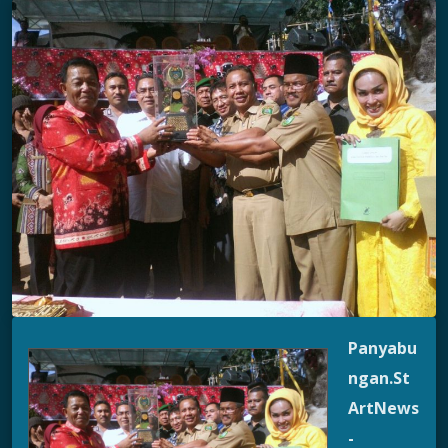
Panyabu
ngan.St
ArtNews
-