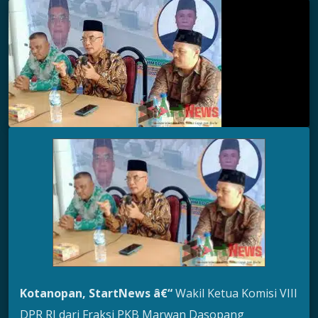
Kotanopan
, St
art
News
â€“
Wakil Ketua Komisi VIII
DPR RI dari Fraksi PKB Marwan Dasopang