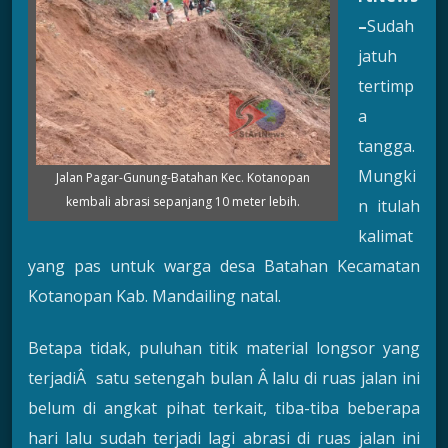
–
Sudah
jatuh
tertimp
a
tangga.
Mungki
Jalan Pagar-Gunung-Batahan Kec. Kotanopan
kembali abrasi sepanjang 10 meter lebih.
n itulah
kalimat
yang pas untuk warga desa Batahan Kecamatan
Kotanopan Kab. Mandailing natal.
Betapa tidak, puluhan titik material longsor yang
terjadiÂ satu setengah bulan Â lalu di ruas jalan ini
belum di angkat pihat terkait, tiba-tiba beberapa
hari lalu sudah terjadi lagi abrasi di ruas jalan ini