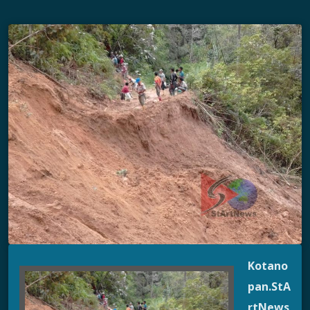
Kotano
pan
.
StA
rtNews