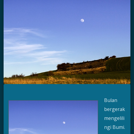
Bulan
bergerak
mengelili
ngi Bumi.