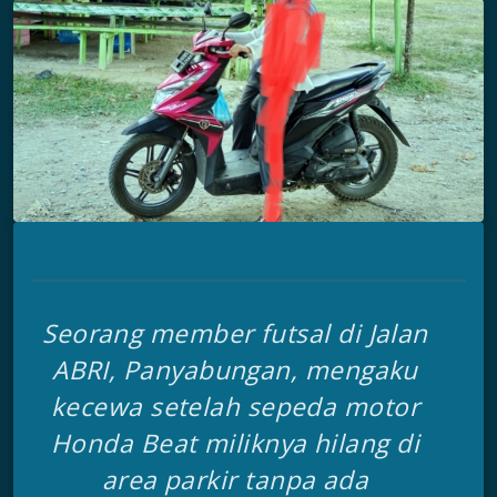
Seorang
member
futsal di Jalan
ABRI, Panyabungan, mengaku
kecewa setelah sepeda motor
Honda Beat miliknya hilang di
area parkir tanpa ada