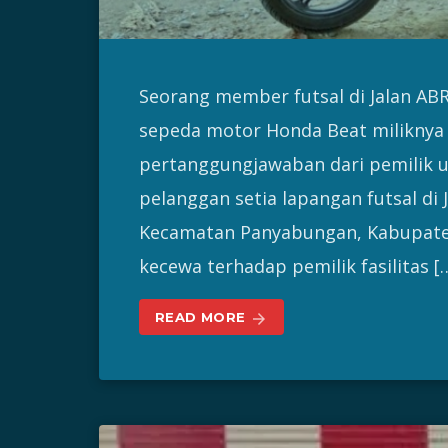
Seorang member futsal di Jalan AB
sepeda motor Honda Beat miliknya h
pertanggungjawaban dari pemilik 
pelanggan setia lapangan futsal di 
Kecamatan Panyabungan, Kabupaten
kecewa terhadap pemilik fasilitas [
READ MORE
arrow_forward