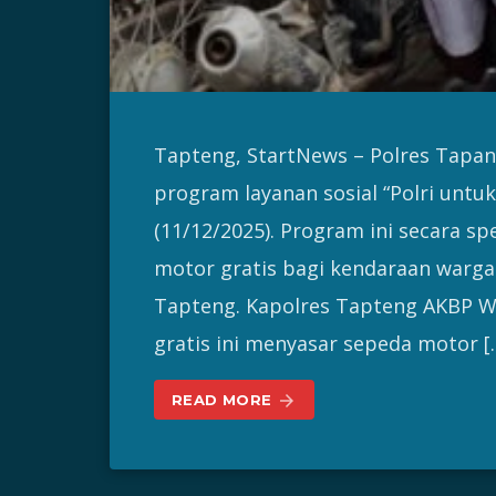
Tapteng, StartNews – Polres Tapan
program layanan sosial “Polri untu
(11/12/2025). Program ini secara sp
motor gratis bagi kendaraan warga
Tapteng. Kapolres Tapteng AKBP W
gratis ini menyasar sepeda motor [
READ MORE
arrow_forward