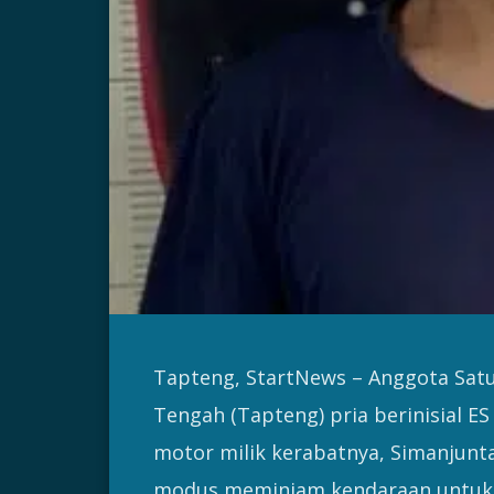
Tapteng, StartNews – Anggota Satu
Tengah (Tapteng) pria berinisial 
motor milik kerabatnya, Simanjunta
modus meminjam kendaraan untuk k