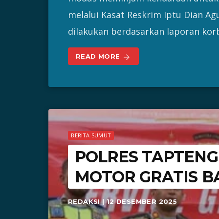
melalui Kasat Reskrim Iptu Dian 
dilakukan berdasarkan laporan kor
READ MORE
arrow_forward
BERITA SUMUT
POLRES TAPTENG
MOTOR GRATIS B
REDAKSI | 12 DESEMBER 2025